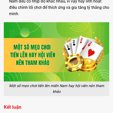
Nam đều có nhịp độ khác nhau, vì vậy hãy linh hoạt
điều chỉnh lối chơi để thích ứng và gia tăng tỷ thắng cho
mình.
Một số mẹo chơi tiến lên miến Nam hay hội viên nên tham
khảo
Kết luận