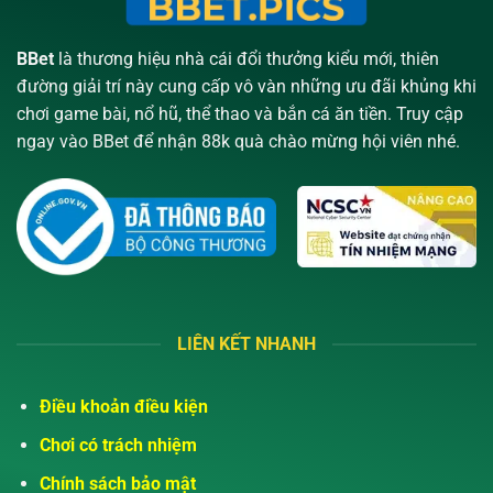
BBet
là thương hiệu nhà cái đổi thưởng kiểu mới, thiên
đường giải trí này cung cấp vô vàn những ưu đãi khủng khi
chơi game bài, nổ hũ, thể thao và bắn cá ăn tiền. Truy cập
ngay vào BBet để nhận 88k quà chào mừng hội viên nhé.
LIÊN KẾT NHANH
Điều khoản điều kiện
Chơi có trách nhiệm
Chính sách bảo mật