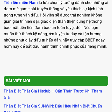
Tiến lên miền Nam
là lựa chọn lý tưởng dành cho những ai
đam mê game bài truyền thống và yêu thích sự kịch tính
trong từng ván đấu. Hội viên sẽ được trải nghiệm không
gian giải trí hiện đại, giao diện thân thiện cùng hệ thống
bảo mật tiên tiến đảm bảo an toàn tuyệt đối. Nếu bạn
muốn thử thách kỹ năng, rèn luyện tư duy và tận hưởng
những phút giây đấu trí hấp dẫn, hãy truy cập BBET ngay
hôm nay để bắt đầu hành trình chinh phục của riêng mình.
BÀI VIẾT MỚI
Phân Biệt Thật Giả Hitclub – Cẩn Thận Trước Khi Tham
Gia
Phân Biệt Thật Giả SUNWIN: Dấu Hiệu Nhận Biết Chuẩn