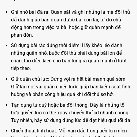
Ghi nhớ bài đã ra: Quan sát và ghi những lá mà đối thủ
đã đánh giúp bạn đoán được bài còn lại, từ đó chủ
động hơn trong việc ra bài hoặc giữ quân mạnh để
phản đòn.
Sử dụng bài rác đúng thời điểm: Hãy khéo léo đánh
những quân nhỏ, buộc đối thủ phải dùng bài lớn để
chặn, tạo điều kiện cho bạn tung ra quân mạnh ở lượt
tiếp theo.
Giữ quân chủ lực: Đừng vội ra hết bài mạnh quá sớm.
Giữ lại một vài quân chiến lược giúp bạn kiểm soát tình
huống và phản công hiệu quả khi đối thủ sơ hở.
Tận dụng tứ quý hoặc ba đôi thông: Đây là những tổ
hợp quyền lực có thể xoay chuyển thế cờ nhanh chóng.
Tuy nhiên, hãy sử dụng đúng lúc để đạt hiệu quả tối đa.
Chiến thuật linh hoạt: Mỗi ván đấu trong tiến lên miền