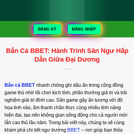
Bỏ
qua
nội
dung
ĐĂNG KÝ
ĐĂNG NHẬP
Bắn Cá BBET: Hành Trình Săn Ngư Hấp
Dẫn Giữa Đại Dương
Bắn cá BBET
nhanh chóng ghi dấu ấn trong cộng đồng
game thủ nhờ lối chơi kịch tính, phần thưởng giá trị và trải
nghiệm giải trí đỉnh cao. Sân game gây ấn tượng với đồ
họa tinh xảo, âm thanh chân thực cùng nhiều tính năng
hiện đại, tạo nên không gian sống động cho cả người mới
lẫn cao thủ lâu năm. Trong bài viết này, chúng ta sẽ cùng
khám phá chi tiết ngư trường
BBET
– nơi giúp bạn thỏa