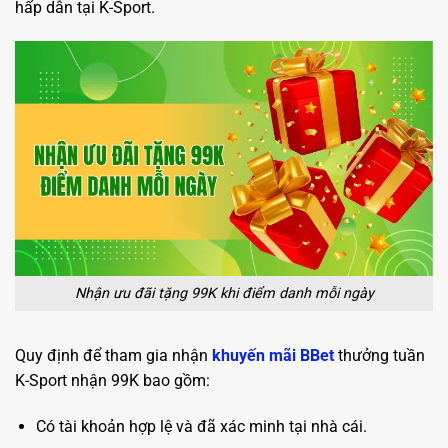
hấp dẫn tại K-Sport.
Nhận ưu đãi tặng 99K khi điểm danh mỗi ngày
Quy định để tham gia nhận
khuyến mãi BBet
thưởng tuần
K-Sport nhận 99K bao gồm:
Có tài khoản hợp lệ và đã xác minh tại nhà cái.