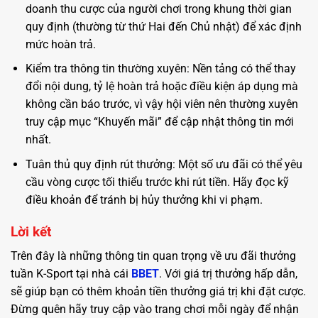
doanh thu cược của người chơi trong khung thời gian
quy định (thường từ thứ Hai đến Chủ nhật) để xác định
mức hoàn trả.
Kiểm tra thông tin thường xuyên: Nền tảng có thể thay
đổi nội dung, tỷ lệ hoàn trả hoặc điều kiện áp dụng mà
không cần báo trước, vì vậy hội viên nên thường xuyên
truy cập mục “Khuyến mãi” để cập nhật thông tin mới
nhất.
Tuân thủ quy định rút thưởng: Một số ưu đãi có thể yêu
cầu vòng cược tối thiểu trước khi rút tiền. Hãy đọc kỹ
điều khoản để tránh bị hủy thưởng khi vi phạm.
Lời kết
Trên đây là những thông tin quan trọng về ưu đãi thưởng
tuần K-Sport tại nhà cái
BBET
. Với giá trị thưởng hấp dẫn,
sẽ giúp bạn có thêm khoản tiền thưởng giá trị khi đặt cược.
Đừng quên hãy truy cập vào trang chơi mỗi ngày để nhận