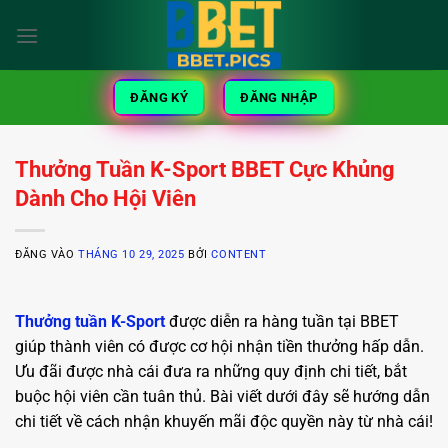
Bỏ
qua
nội
dung
ĐĂNG KÝ
ĐĂNG NHẬP
Thưởng Tuần K-Sport BBET Cực Khủng
Dành Cho Hội Viên
ĐĂNG VÀO
THÁNG 10 29, 2025
BỞI
CONTENT
Thưởng tuần K-Sport
được diễn ra hàng tuần tại BBET
giúp thành viên có được cơ hội nhận tiền thưởng hấp dẫn.
Ưu đãi được nhà cái đưa ra những quy định chi tiết, bắt
buộc hội viên cần tuân thủ. Bài viết dưới đây sẽ hướng dẫn
chi tiết về cách nhận khuyến mãi độc quyền này từ nhà cái!