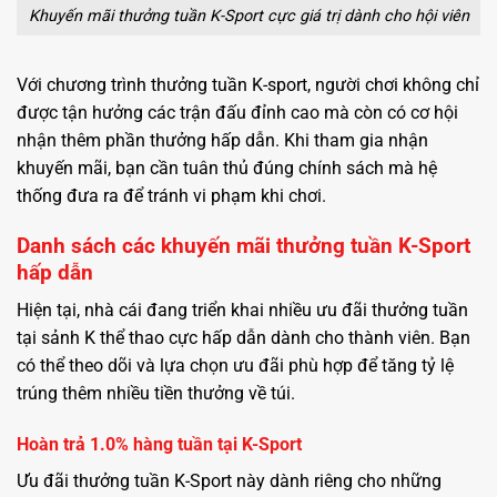
Khuyến mãi thưởng tuần K-Sport cực giá trị dành cho hội viên
Với chương trình thưởng tuần K-sport, người chơi không chỉ
được tận hưởng các trận đấu đỉnh cao mà còn có cơ hội
nhận thêm phần thưởng hấp dẫn. Khi tham gia nhận
khuyến mãi, bạn cần tuân thủ đúng chính sách mà hệ
thống đưa ra để tránh vi phạm khi chơi.
Danh sách các khuyến mãi thưởng tuần K-Sport
hấp dẫn
Hiện tại, nhà cái đang triển khai nhiều ưu đãi thưởng tuần
tại sảnh K thể thao cực hấp dẫn dành cho thành viên. Bạn
có thể theo dõi và lựa chọn ưu đãi phù hợp để tăng tỷ lệ
trúng thêm nhiều tiền thưởng về túi.
Hoàn trả 1.0% hàng tuần tại K-Sport
Ưu đãi thưởng tuần K-Sport này dành riêng cho những